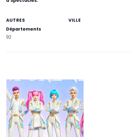
d’Spectacles:
K-Pop Forever !
AUTRES
VILLE
Départements
PARIS BOULOGNE-
BILLANCOURT (92)
92
Spectacles liés