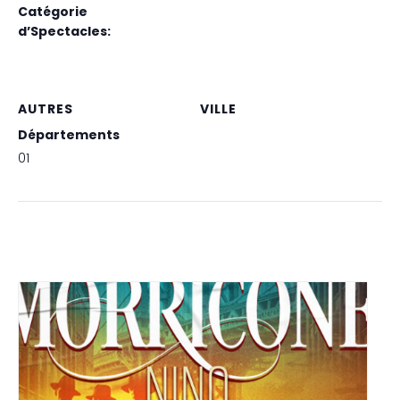
Catégorie
d’Spectacles:
Ennio Morricone & Nino
Rota
AUTRES
VILLE
Départements
BOURG EN BRESSE (01)
01
Spectacles liés