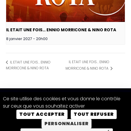
IL ETAIT UNE FOIS… ENNIO MORRICONE & NINO ROTA
8 janvier 2027 - 20h00
IL ETAIT UNE FOIS… ENNIO
IL ETAIT UNE FOIS… ENNIO
MORRICONE & NINO ROTA
MORRICONE & NINO ROTA
Ce site utilise des cookies et vous donne le contrôle
sur ceux que vous souhaitez activer
TOUT ACCEPTER
TOUT REFUSER
PERSONNALISER
Indigo Productions
|
Designed by Christophe Simon
|
Conception EPONIM
|
Mentions Légales –
Politique de
confidentialité