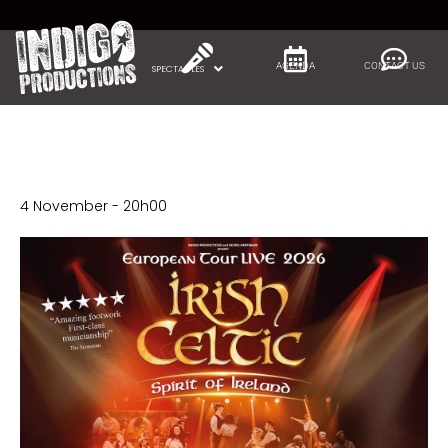
Cookies management panel
AGENDA
CONTACT US
SPECTACLES
« All Spectacles
IRISH CELTIC ‘Spirit of Ireland’
fête ses 15 ans !
4 November - 20h00